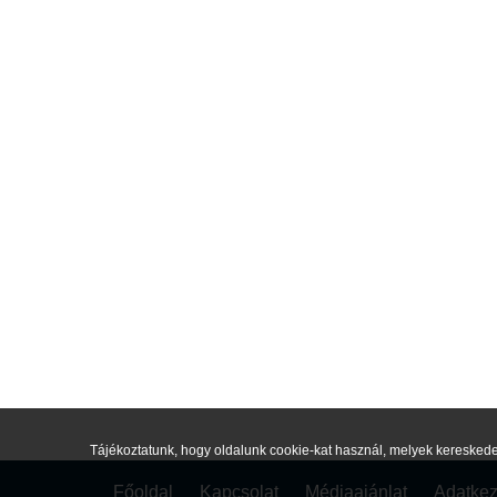
Tájékoztatunk, hogy oldalunk cookie-kat használ, melyek kereskede
Főoldal
Kapcsolat
Médiaajánlat
Adatkez