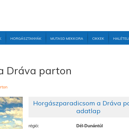
k
Horgásztanyák
Mutasd mekkora
Cikkek
Halétel
a Dráva parton
rton
Horgászparadicsom a Dráva p
adatlap
régió:
Dél-Dunántúl