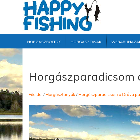
Horgászboltok
Horgásztavak
Webáruháza
Horgászparadicsom 
Főoldal
/
Horgásztanyák
/
Horgászparadicsom a Dráva pa