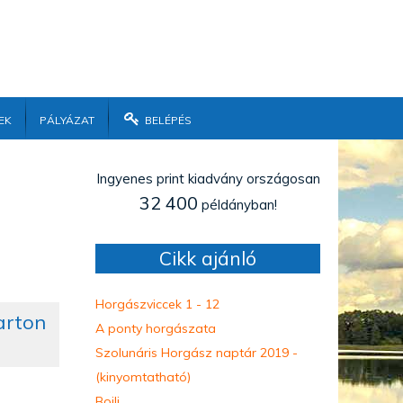
ek
Pályázat
Belépés
Ingyenes print kiadvány országosan
32 400
példányban!
Cikk ajánló
Horgászviccek 1 - 12
arton
A ponty horgászata
Szolunáris Horgász naptár 2019 -
(kinyomtatható)
Bojli