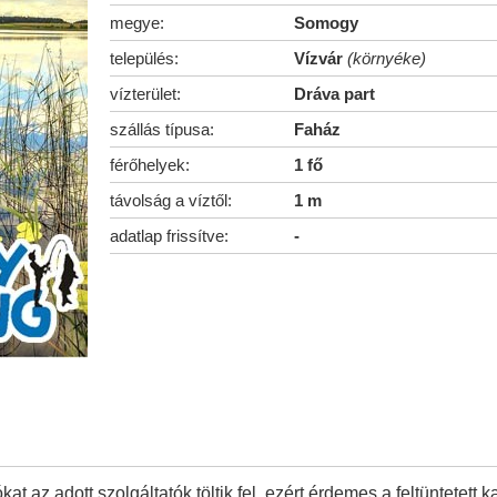
megye:
Somogy
település:
Vízvár
(környéke)
vízterület:
Dráva part
szállás típusa:
Faház
férőhelyek:
1 fő
távolság a víztől:
1 m
adatlap frissítve:
-
kat az adott szolgáltatók töltik fel, ezért érdemes a feltüntetett k