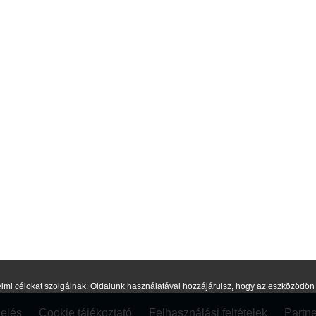
lmi célokat szolgálnak. Oldalunk használatával hozzájárulsz, hogy az eszközödön c
elés
Cookie tájékoztató
Felhasználási feltételek
Partn