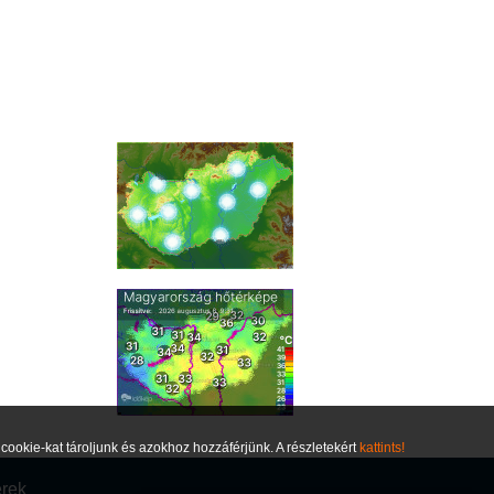
ookie-kat tároljunk és azokhoz hozzáférjünk. A részletekért
kattints!
erek