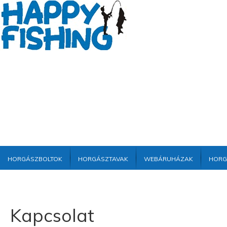
Horgászboltok
Horgásztavak
Webáruházak
Horg
Kapcsolat