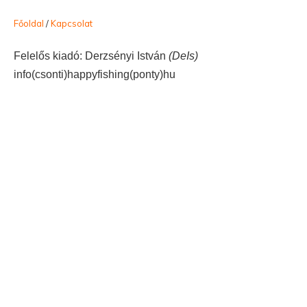
Főoldal
/
Kapcsolat
Felelős kiadó: Derzsényi István
(DeIs)
info(csonti)happyfishing(ponty)hu