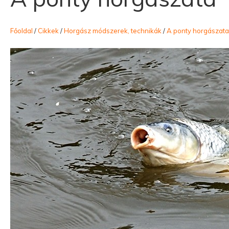
Főoldal
/
Cikkek
/
Horgász módszerek, technikák
/
A ponty horgászata