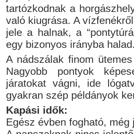
tartózkodnak a horgászhely
való kiugrása. A vízfenékről
jele a halnak, a “pontytúr
egy bizonyos irányba halad
A nádszálak finom ütemes r
Nagyobb pontyok képes
járatokat vágni, ide lóga
gyakran szép példányok ke
Kapási idők:
Egész évben fogható, még jé