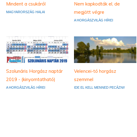
Mindent a csukáról
Nem kapkodták el, de
megjött végre
MAGYARORSZÁG HALAI
A HORGÁSZVILÁG HÍREI
Szolunáris Horgász naptár
Velencei-tó horgász
2019 - (kinyomtatható)
szemmel
A HORGÁSZVILÁG HÍREI
IDE EL KELL MENNED PECÁZNI!