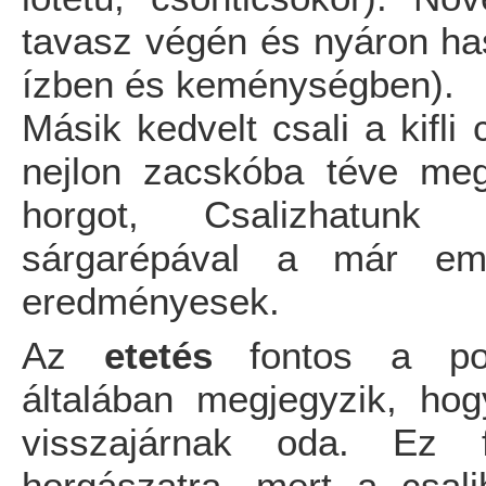
tavasz végén és nyáron has
ízben és keménységben).
Másik kedvelt csali a kifli
nejlon zacskóba téve meg
horgot, Csalizhatunk p
sárgarépával a már emlí
eredményesek.
Az
etetés
fontos a po
általában megjegyzik, hogy
visszajárnak oda. Ez f