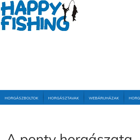
Horgászboltok
Horgásztavak
Webáruházak
Horg
A ponty horgászata