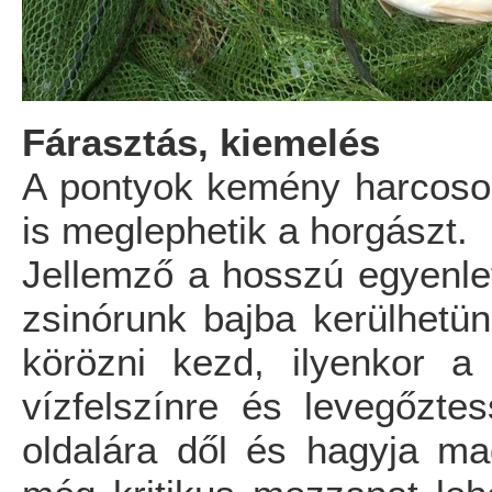
Fárasztás, kiemelés
A pontyok kemény harcosok
is meglephetik a horgászt.
Jellemző a hosszú egyenlet
zsinórunk bajba kerülhetün
körözni kezd, ilyenkor a 
vízfelszínre és levegőzt
oldalára dől és hagyja ma