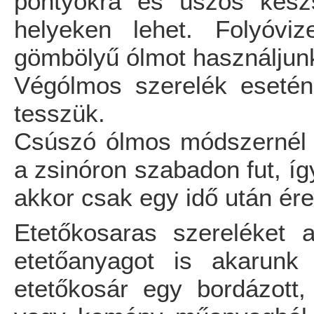
pontyokra és úszós kész
helyeken lehet. Folyóviz
gömbölyű ólmot használjun
Végólmos szerelék esetén
tesszük.
Csúszó ólmos módszernél a
a zsinóron szabadon fut, így
akkor csak egy idő után érez
Etetőkosaras szereléket 
etetőanyagot is akarunk 
etetőkosár egy bordázott,