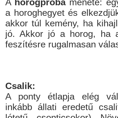
A
horogpróba
menete: egy
a horoghegyet és elkezdjük
akkor túl kemény, ha kihajl
jó. Akkor jó a horog, ha
feszítésre rugalmasan válas
Csalik:
A ponty étlapja elég vál
inkább állati eredetű csali
lótetű, csonticsokor). Növ