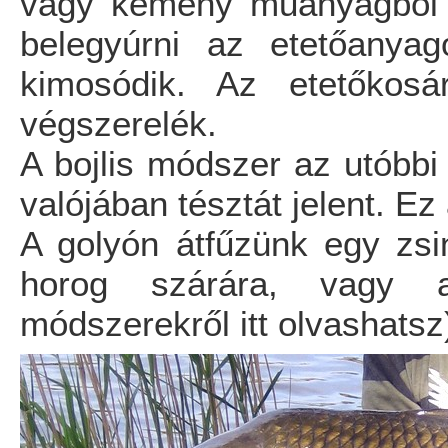
vagy kemény műanyagból k
belegyúrni az etetőanyag
kimosódik. Az etetőkosár
végszerelék.
A bojlis módszer az utóbbi i
valójában tésztát jelent. Ez
A golyón átfűzünk egy zsin
horog szárára, vagy a
módszerekről itt olvashatsz