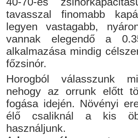
40-70-es zsinórkapacitá
tavasszal finomabb kapá
legyen vastagabb, nyáro
vannak elegendő a 0.35
alkalmazása mindig célsze
főzsinór.
Horogból válasszunk m
nehogy az orrunk előtt tö
fogása idején. Növényi ere
élő csaliknál a kis ö
használjunk.