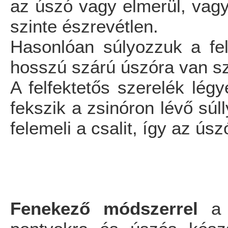
az úszó vagy elmerül, vagy
szinte észrevétlen.
Hasonlóan súlyozzuk a felt
hosszú szárú úszóra van s
A felfektetős szerelék lég
fekszik a zsinóron lévő súl
felemeli a csalit, így az úsz
Fenekező módszerrel
a p