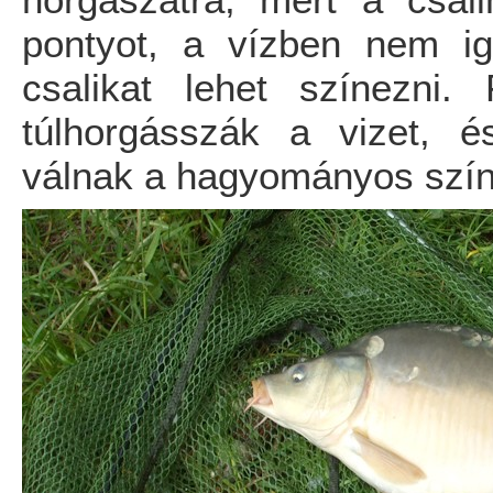
horgászatra, mert a csali
pontyot, a vízben nem ige
csalikat lehet színezni.
túlhorgásszák a vizet, é
válnak a hagyományos szín