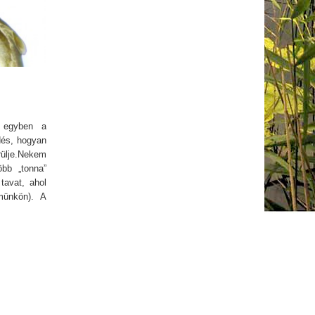
e egyben a
dés, hogyan
lje. ​Nekem
öbb „tonna”
tavat, ahol
münkön). A
n méretesre