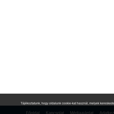
Tájékoztatunk, hogy oldalunk cookie-kat használ, melyek kereskede
Főoldal
Kapcsolat
Médiaajánlat
Adatkez