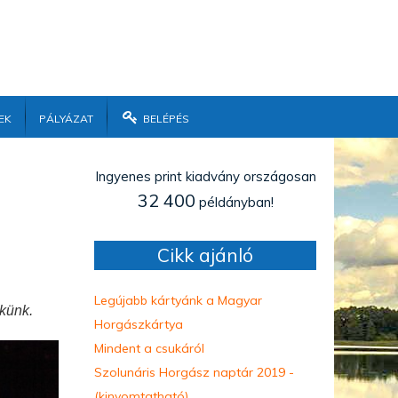
ek
Pályázat
Belépés
Ingyenes print kiadvány országosan
32 400
példányban!
Cikk ajánló
Legújabb kártyánk a Magyar
ekünk.
Horgászkártya
Mindent a csukáról
Szolunáris Horgász naptár 2019 -
(kinyomtatható)