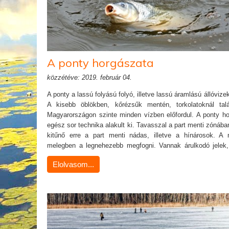
A ponty horgászata
közzétéve: 2019. február 04.
A ponty a lassú folyású folyó, illetve lassú áramlású állóvizek
A kisebb öblökben, kőrézsűk mentén, torkolatoknál tal
Magyarországon szinte minden vízben előfordul. A ponty ho
egész sor technika alakult ki. Tavasszal a part menti zónába
kitűnő erre a part menti nádas, illetve a hínárosok. A 
melegben a legnehezebb megfogni. Vannak árulkodó jelek, 
lehet ismerni, hogy pontyok tartózkodnak a horgászhelyünk
Elolvasom...
ponty vízből való kiugrása.