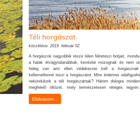
Téli horgászat
közzétéve: 2019. február 02.
A horgászok nagyobbik része télen félreteszi botjait, mondv
a halak étvágytalanabbak, kevésbé mozognak és nem ut
hideg van ami ellen védekeznie kell a horgásznak
kellemetlenné teszi a horgászatot. Mire érdemes odafigyel
nekiindulunk a téli horgászatnak? Három dologra minde
megfelelő öltözet, mely természetesen réteges legye
speciális téli öltözetek segítik a hidegben történő horgászato
Elolvasom...
ésszerűen megválasztva biztosítják a kellemes közérzetet. 
fordítsunk különös