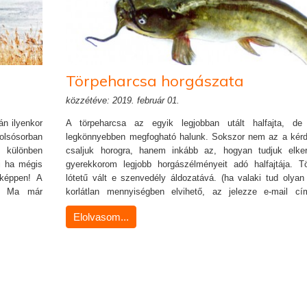
Törpeharcsa horgászata
közzétéve: 2019. február 01.
án ilyenkor
​A törpeharcsa az egyik legjobban utált halfajta, d
olsósorban
legkönnyebben megfogható halunk. Sokszor nem az a kér
 különben
csaljuk horogra, hanem inkább az, hogyan tudjuk elkerü
ni ha mégis
gyerekkorom legjobb horgászélményeit adó halfajtája. T
nképpen! A
lótetű vált e szenvedély áldozatává. (ha valaki tud olyan 
n. Ma már
korlátlan mennyiségben elvihető, az jelezze e-mail cí
t, melyeket
törpeharcsa méltó a nevére, bár eredeti élőhelyén ige
Elolvasom...
A lábbelire
nőnek.