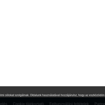
lmi célokat szolgálnak. Oldalunk használatával hozzájárulsz, hogy az eszközödön c
elés
Cookie tájékoztató
Felhasználási feltételek
Partn