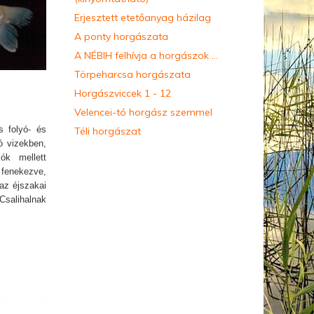
Erjesztett etetőanyag házilag
A ponty horgászata
A NÉBIH felhívja a horgászok ...
Törpeharcsa horgászata
Horgászviccek 1 - 12
Velencei-tó horgász szemmel
s folyó- és
Téli horgászat
ó vizekben,
ók mellett
 fenekezve,
az éjszakai
Csalihalnak
letnek.