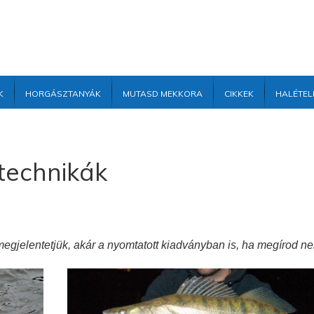
k
Horgásztanyák
Mutasd mekkora
Cikkek
Halétel
technikák
megjelentetjük, akár a nyomtatott kiadványban is, ha megírod n