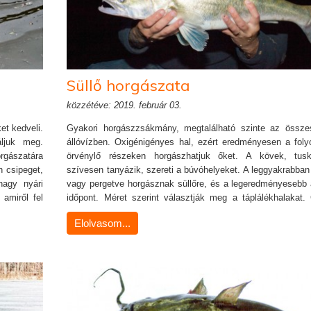
Süllő horgászata
közzétéve: 2019. február 03.
et kedveli.
Gyakori horgászzsákmány, megtalálható szinte az össze
áljuk meg.
állóvízben. Oxigénigényes hal, ezért eredményesen a foly
rgászatára
örvénylő részeken horgászhatjuk őket. A kövek, tusk
n csipeget,
szívesen tanyázik, szereti a búvóhelyeket. A leggyakrabban
nagy nyári
vagy pergetve horgásznak süllőre, és a legeredményesebb 
amiről fel
időpont. Méret szerint választják meg a táplálékhalakat. 
ön. Egyik a
leggyakrabban keszeget használnak élőhalként, vagy halsze
Elolvasom...