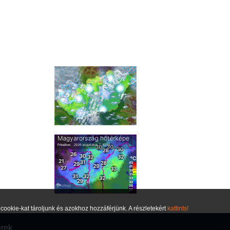
ookie-kat tároljunk és azokhoz hozzáférjünk. A részletekért
kattints!
erek