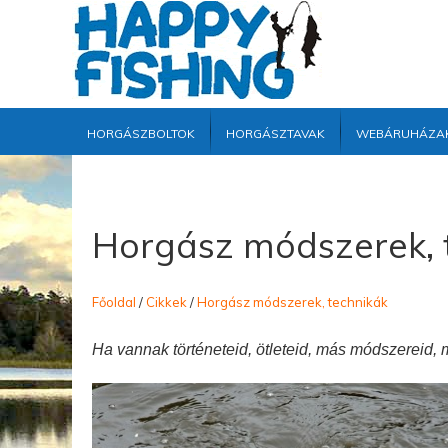
Horgászboltok
Horgásztavak
Webáruháza
Horgász módszerek, 
Főoldal
/
Cikkek
/
Horgász módszerek, technikák
Ha vannak történeteid, ötleteid, más módszereid, 