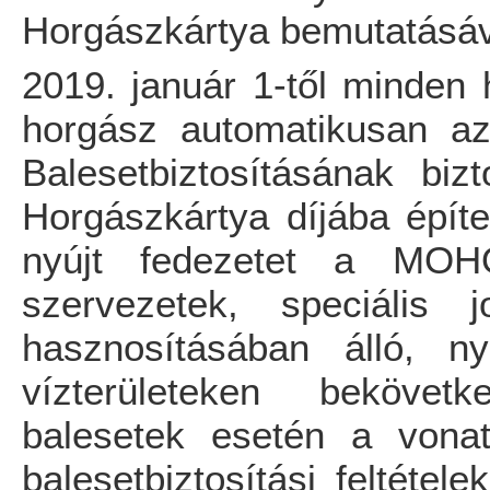
Horgászkártya bemutatásáv
2019. január 1-től minden 
horgász automatikusan a
Balesetbiztosításának bizt
Horgászkártya díjába építe
nyújt fedezetet a MOHO
szervezetek, speciális j
hasznosításában álló, nyi
vízterületeken bekövet
balesetek esetén a vonat
balesetbiztosítási feltétele