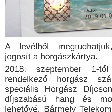
A levélből megtudhatju
jogosít a horgászkártya.
2018. szeptember 1-től
rendelkező horgász szá
speciális Horgász Díjcs
díjszabású hang és mobil
lehetővé. Bármely Telekom