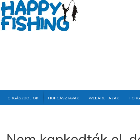
Horgászboltok
Horgásztavak
Webáruházak
Horg
Nem kapkodták el, d