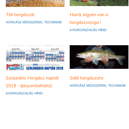
Téli horgászat
Hurrá, ingyen van a
horgászvizsga !
HORGÁSZ MÓDSZEREK, TECHNIKÁK
A HORGÁSZVILÁG HÍREI
Szolunáris Horgász naptár
Süllő horgászata
2019 - (kinyomtatható)
HORGÁSZ MÓDSZEREK, TECHNIKÁK
A HORGÁSZVILÁG HÍREI