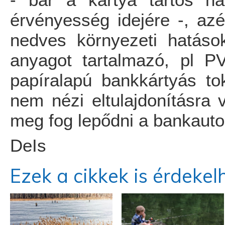
- bár a kártya tartós ha
érvényesség idejére -, azé
nedves környezeti hatások
anyagot tartalmazó, pl P
papíralapú bankkártyás t
nem nézi eltulajdonításra
meg fog lepődni a bankaut
DeIs
Ezek a cikkek is érdekel