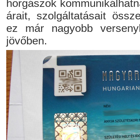
horgászok kommunikálhatna
árait, szolgáltatásait öss
ez már nagyobb versenyh
jövőben.