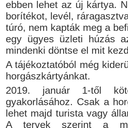
ebben lehet az új kártya. N
borítékot, levél, ráragasztv
túró, nem kapták meg a be
egy ügyes üzleti húzás az
mindenki döntse el mit kezd
A tájékoztatóból még kiderü
horgászkártyánkat.
2019. január 1-től kö
gyakorlásához. Csak a horg
lehet majd turista vagy áll
A tervek szerint a me