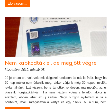
Elolvasom...
Nem kapkodták el, de megjött végre
közzétéve: 2019. február 05.
Jó jó értem én, volt vele mit dolgozni rendesen és oda is írták, hogy ha
30 nap múlva nem érkezik meg, akkor várjunk még 30 napot, mielőtt
reklamálnánk. Ezt viszont be is tartották rendesen, ma megjött az új
plasztik horgászkártyám. Ha nem néztem volna a feladót, akkor is
éreztem, ebben lehet az új kártya. Nagy buzgón nyitottam is ki a
borítékot, levél, ráragasztva a kártya és egy csekk. Mi a túró, nem
kapták meg a befizetésem!? Ááá dehogy csak egy ügyes üzleti húzás