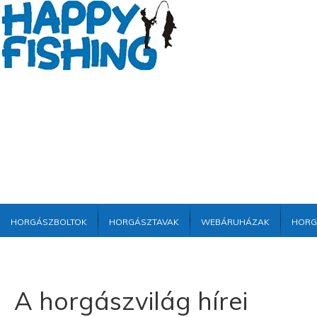
Horgászboltok
Horgásztavak
Webáruházak
Horg
A horgászvilág hírei