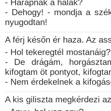
- Harapnak a halak?
- Dehogy! - mondja a szé
nyugodtan!
A férj későn ér haza. Az as
- Hol tekeregtél mostanáig?
- De drágám, horgásztam
kifogtam öt pontyot, kifogtam
- Nem érdekelnek a kifogás
A kis giliszta megkérdezi az