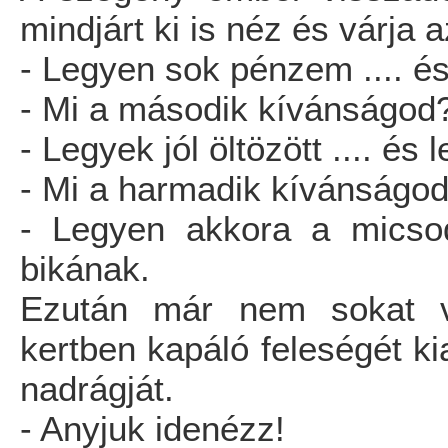
mindjárt ki is néz és várja 
- Legyen sok pénzem .... és 
- Mi a második kívánságod
- Legyek jól öltözött .... és le
- Mi a harmadik kívánságo
- Legyen akkora a micsod
bikának.
Ezután már nem sokat vá
kertben kapáló feleségét kia
nadrágját.
- Anyjuk idenézz!