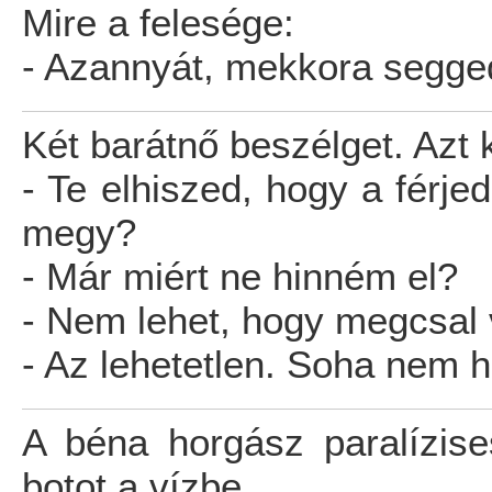
Mire a felesége:
- Azannyát, mekkora segged
Két barátnő beszélget. Azt k
- Te elhiszed, hogy a férj
megy?
- Már miért ne hinném el?
- Nem lehet, hogy megcsal 
- Az lehetetlen. Soha nem 
A béna horgász paralízise
botot a vízbe.