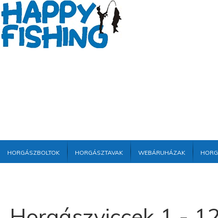
Horgászboltok
Horgásztavak
Webáruházak
Horg
Horgászviccek 1 - 1