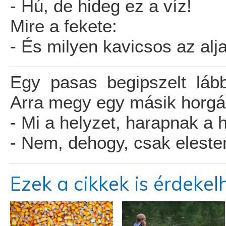
- Hú, de hideg ez a víz!
Mire a fekete:
- És milyen kavicsos az alja
Egy pasas begipszelt lább
Arra megy egy másik horgás
- Mi a helyzet, harapnak a 
- Nem, dehogy, csak eleste
Ezek a cikkek is érdekel