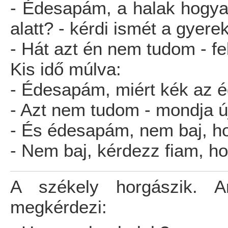
- Édesapám, a halak hogyan
alatt? - kérdi ismét a gyerek
- Hát azt én nem tudom - fel
Kis idő múlva:
- Édesapám, miért kék az ég
- Azt nem tudom - mondja ú
- És édesapám, nem baj, ho
- Nem baj, kérdezz fiam, h
A székely horgászik. 
megkérdezi: