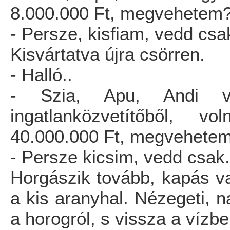
8.000.000 Ft, megvehetem
- Persze, kisfiam, vedd csak
Kisvártatva újra csörren.
- Halló..
- Szia, Apu, Andi v
ingatlanközvetítőből, v
40.000.000 Ft, megvehete
- Persze kicsim, vedd csak.
Horgászik tovább, kapás va
a kis aranyhal. Nézegeti, n
a horogról, s vissza a vízbe