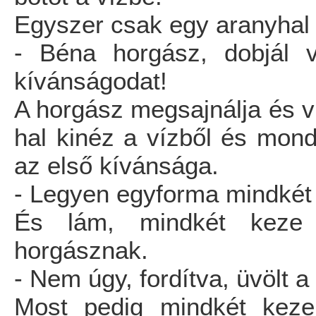
Egyszer csak egy aranyhal 
- Béna horgász, dobjál v
kívánságodat!
A horgász megsajnálja és vi
hal kinéz a vízből és mond
az első kívánsága.
- Legyen egyforma mindkét
És lám, mindkét keze 
horgásznak.
- Nem úgy, fordítva, üvölt a
Most pedig mindkét keze a