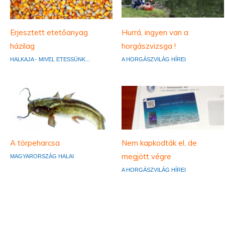
Erjesztett etetőanyag
Hurrá, ingyen van a
házilag
horgászvizsga !
HALKAJA - MIVEL ETESSÜNK...
A HORGÁSZVILÁG HÍREI
A törpeharcsa
Nem kapkodták el, de
megjött végre
MAGYARORSZÁG HALAI
A HORGÁSZVILÁG HÍREI